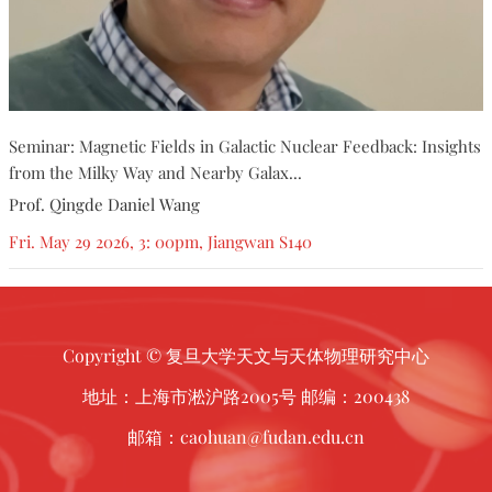
Seminar: Magnetic Fields in Galactic Nuclear Feedback: Insights
from the Milky Way and Nearby Galax...
Prof. Qingde Daniel Wang
Fri. May 29 2026, 3: 00pm, Jiangwan S140
Copyright © 复旦大学天文与天体物理研究中心
地址：上海市淞沪路2005号 邮编：200438
邮箱：caohuan@fudan.edu.cn